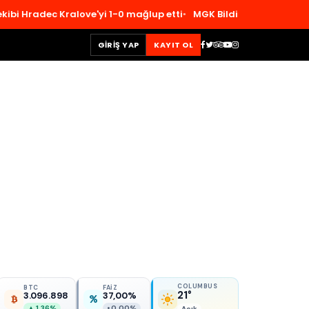
radec Kralove'yi 1-0 mağlup etti
MGK Bildirisinde Tarihî Eşik: 
GIRIŞ YAP
KAYIT OL
COLUMBUS
BTC
FAİZ
21°
3.096.898
37,00%
▲ 1,36%
• 0,00%
Açık