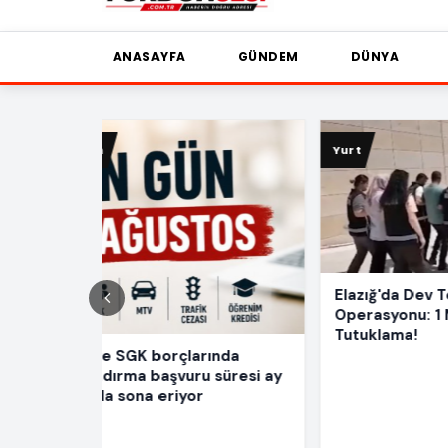
ANASAYFA
GÜNDEM
DÜNYA
Antal
Yurt
Yurt
boğu
Elazığ'da Dev Tefeci
Operasyonu: 1 Milyar TL ve 6
Tutuklama!
ında
 süresi ay