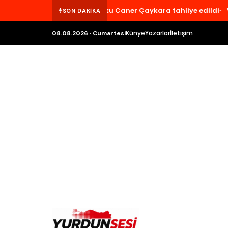
lar Belediye Başkanı Utku Caner Çaykara tahliye edildi
Veli A
SON DAKİKA
Künye
Yazarlar
İletişim
08.08.2026 · Cumartesi