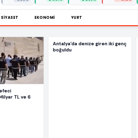
SIYASET
EKONOMI
YURT
ya'da denize giren iki genç
Kuşadası Belediyesi'ne üç
Gündem
ldu
dalga operasyon