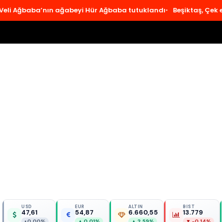
ğbaba’nın ağabeyi Hür Ağbaba tutuklandı
Beşiktaş, Çek ekibi H
USD
EUR
ALTIN
BIST
47,61
54,87
6.660,55
13.779
• 0,00%
▲ 0,01%
▲ 2,59%
▼ -0,14%