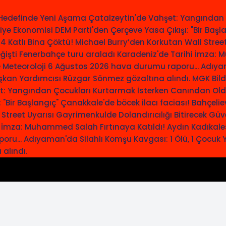
ye Hedefinde Yeni Aşama
Çatalzeytin'de Vahşet: Yangından
iye Ekonomisi
DEM Parti'den Çerçeve Yasa Çıkışı: "Bir Başl
 4 Katlı Bina Çöktü!
Michael Burry’den Korkutan Wall Street
ğişti
Fenerbahçe turu araladı
Karadeniz'de Tarihi İmza: 
e
Meteoroloji 6 Ağustos 2026 hava durumu raporu...
Adıyam
aşkan Yardımcısı Rüzgar Sönmez gözaltına alındı.
MGK Bildi
t: Yangından Çocukları Kurtarmak İsterken Canından Ol
 "Bir Başlangıç"
Çanakkale'de böcek ilacı faciası!
Bahçeliev
Street Uyarısı
Gayrimenkulde Dolandırıcılığı Bitirecek Güv
i İmza: Muhammed Salah Fırtınaya Katıldı!
Aydın Kadıkale
oru...
Adıyaman'da Silahlı Komşu Kavgası: 1 Ölü, 1 Çocuk Y
alındı.