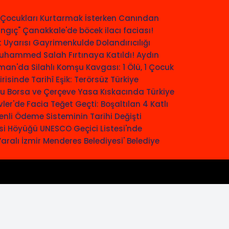
 Çocukları Kurtarmak İsterken Canından
angıç"
Çanakkale'de böcek ilacı faciası!
 Uyarısı
Gayrimenkulde Dolandırıcılığı
Muhammed Salah Fırtınaya Katıldı!
Aydın
an'da Silahlı Komşu Kavgası: 1 Ölü, 1 Çocuk
risinde Tarihî Eşik: Terörsüz Türkiye
du
Borsa ve Çerçeve Yasa Kıskacında Türkiye
ler'de Facia Teğet Geçti: Boşaltılan 4 Katlı
enli Ödeme Sisteminin Tarihi Değişti
si Höyüğü UNESCO Geçici Listesi'nde
aralı
İzmir Menderes Belediyesi' Belediye