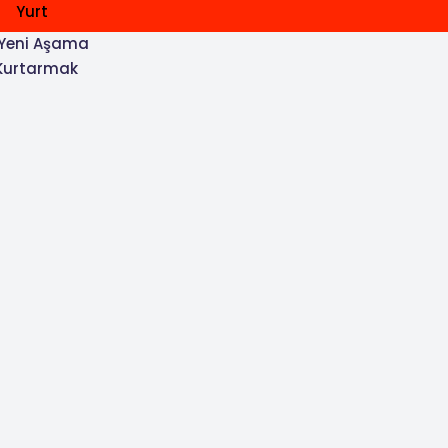
Yurt
e Yeni Aşama
 Kurtarmak