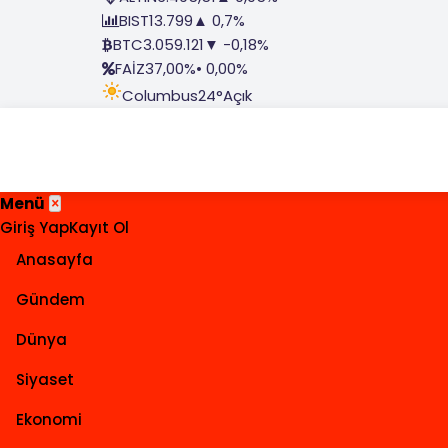
BIST
13.799
▲ 0,7%
BTC
3.059.121
▼ -0,18%
FAİZ
37,00%
• 0,00%
Columbus
24°
Açık
Menü
×
Giriş Yap
Kayıt Ol
Anasayfa
Gündem
Dünya
Siyaset
Ekonomi