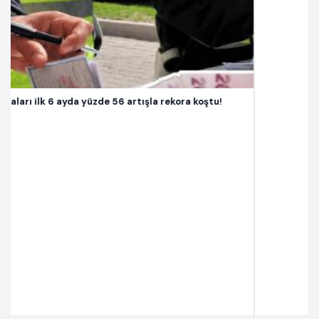
oştu!